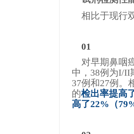
相比于现行双
0
1
对早期鼻咽
中，38例为I/
37例和27例。
的
检出率提高
高了
22%
（
79%